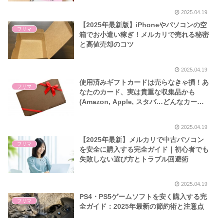
2025.04.19
【2025年最新版】iPhoneやパソコンの空
フリマ
箱でお小遣い稼ぎ！メルカリで売れる秘密
と高値売却のコツ
2025.04.19
使用済みギフトカードは売らなきゃ損！あ
フリマ
なたのカード、実は貴重な収集品かも
(Amazon, Apple, スタバ…どんなカード
も需要がある！？）
2025.04.19
【2025年最新】メルカリで中古パソコン
フリマ
を安全に購入する完全ガイド｜初心者でも
失敗しない選び方とトラブル回避術
2025.04.19
PS4・PS5ゲームソフトを安く購入する完
フリマ
全ガイド：2025年最新の節約術と注意点